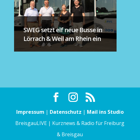
SWEG setzt elf neue Busse in
Lörrach & Weil am Rhein ein
Impressum
|
Datenschutz
|
Mail ins Studio
BreisgauLIVE | Kurznews & Radio für Freiburg
& Breisgau