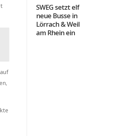
rt
SWEG setzt elf
neue Busse in
Lörrach & Weil
am Rhein ein
 auf
en,
ekte