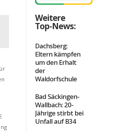
Weitere
Top-News:
Dachsberg:
Eltern kämpfen
um den Erhalt
für
der
Waldorfschule
en
Bad Säckingen-
Wallbach: 20-
r
Jährige stirbt bei
E
Unfall auf B34
ung