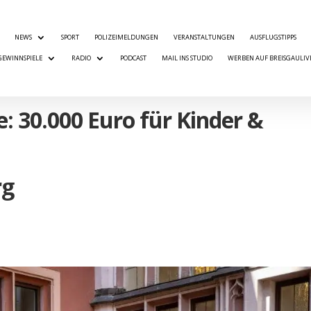
NEWS
SPORT
POLIZEIMELDUNGEN
VERANSTALTUNGEN
AUSFLUGSTIPPS
GEWINNSPIELE
RADIO
PODCAST
MAIL INS STUDIO
WERBEN AUF BREISGAULIV
 30.000 Euro für Kinder &
rg