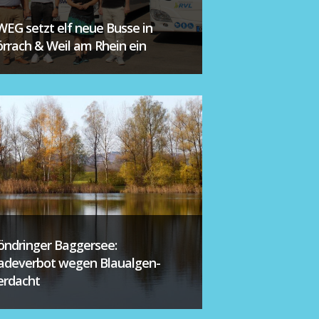
WEG setzt elf neue Busse in
örrach & Weil am Rhein ein
öndringer Baggersee:
adeverbot wegen Blaualgen-
erdacht