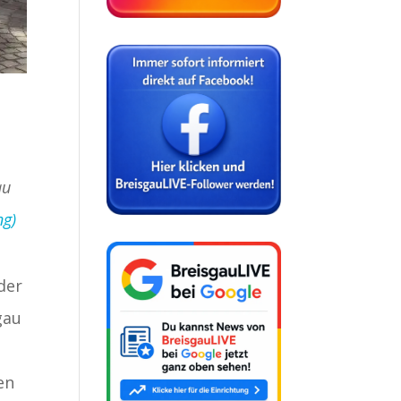
au
ng)
der
gau
en