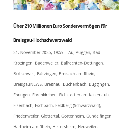
Über 210 Millionen Euro Sondervermögen für
Breisgau-Hochschwarzwald
21. November 2025, 19:59
|
Au
,
Auggen
,
Bad
Krozingen
,
Badenweiler
,
Ballrechten-Dottingen
,
Bollschweil
,
Bötzingen
,
Breisach am Rhein
,
BreisgauNEWS
,
Breitnau
,
Buchenbach
,
Buggingen
,
Ebringen
,
Ehrenkirchen
,
Eichstetten am Kaiserstuhl
,
Eisenbach
,
Eschbach
,
Feldberg (Schwarzwald)
,
Friedenweiler
,
Glottertal
,
Gottenheim
,
Gundelfingen
,
Hartheim am Rhein
,
Heitersheim
,
Heuweiler
,