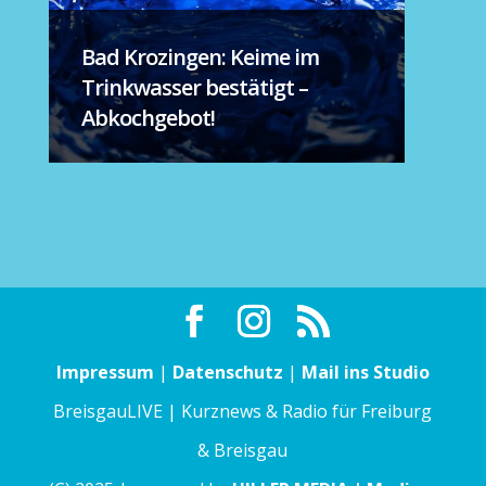
Bad Krozingen: Keime im
Trinkwasser bestätigt –
Abkochgebot!
Impressum
|
Datenschutz
|
Mail ins Studio
BreisgauLIVE | Kurznews & Radio für Freiburg
& Breisgau