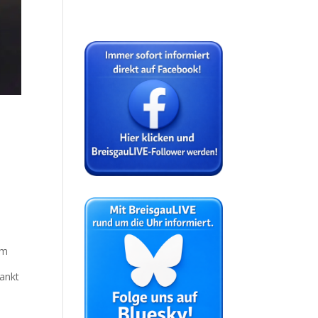
am
ankt