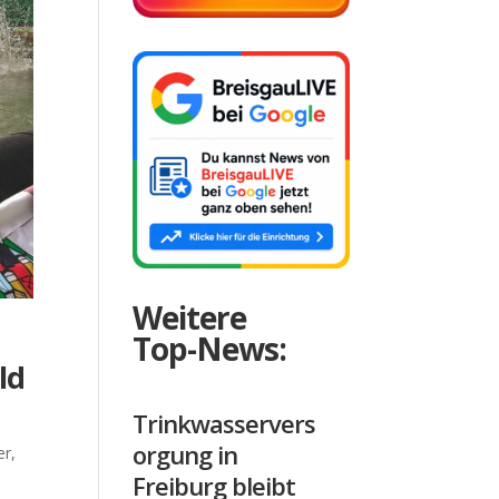
Weitere
Top-News:
ld
Trinkwasservers
orgung in
er
,
Freiburg bleibt