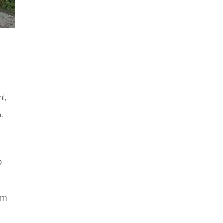
hl
,
n
,
b
im