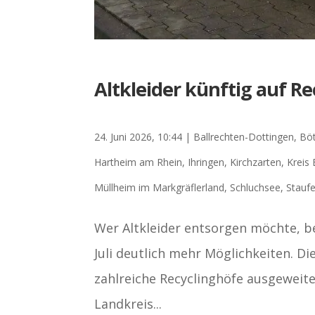
Altkleider künftig auf R
24. Juni 2026, 10:44
|
Ballrechten-Dottingen
,
Bö
Hartheim am Rhein
,
Ihringen
,
Kirchzarten
,
Kreis
Müllheim im Markgräflerland
,
Schluchsee
,
Stauf
Wer Altkleider entsorgen möchte, 
Juli deutlich mehr Möglichkeiten. Di
zahlreiche Recyclinghöfe ausgeweite
Landkreis...