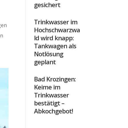
gesichert
Trinkwasser im
gen
Hochschwarzwa
in
ld wird knapp:
Tankwagen als
Notlösung
geplant
Bad Krozingen:
Keime im
Trinkwasser
bestätigt –
Abkochgebot!