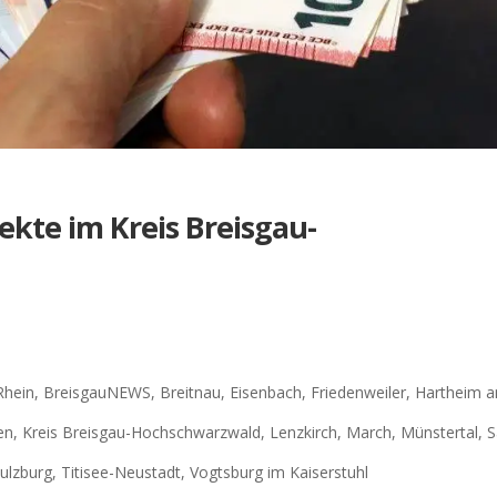
jekte im Kreis Breisgau-
Rhein
,
BreisgauNEWS
,
Breitnau
,
Eisenbach
,
Friedenweiler
,
Hartheim 
en
,
Kreis Breisgau-Hochschwarzwald
,
Lenzkirch
,
March
,
Münstertal
,
S
ulzburg
,
Titisee-Neustadt
,
Vogtsburg im Kaiserstuhl