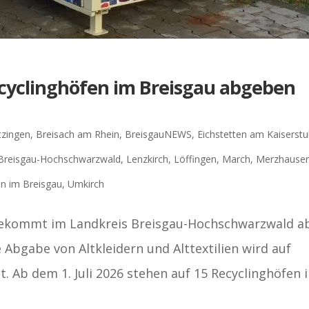
ecyclinghöfen im Breisgau abgeben
tzingen
,
Breisach am Rhein
,
BreisgauNEWS
,
Eichstetten am Kaiserstu
 Breisgau-Hochschwarzwald
,
Lenzkirch
,
Löffingen
,
March
,
Merzhause
en im Breisgau
,
Umkirch
bekommt im Landkreis Breisgau-Hochschwarzwald a
e Abgabe von Altkleidern und Alttextilien wird auf
t. Ab dem 1. Juli 2026 stehen auf 15 Recyclinghöfen 