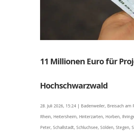
11 Millionen Euro für Pro
Hochschwarzwald
28. Juli 2026, 15:24
|
Badenweiler
,
Breisach am 
Rhein
,
Heitersheim
,
Hinterzarten
,
Horben
,
Ihring
Peter
,
Schallstadt
,
Schluchsee
,
Sölden
,
Stegen
,
S