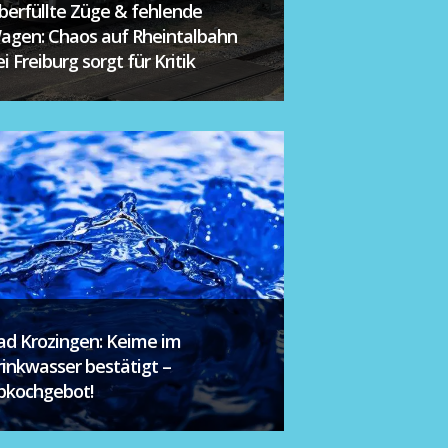
berfüllte Züge & fehlende
agen: Chaos auf Rheintalbahn
i Freiburg sorgt für Kritik
ad Krozingen: Keime im
rinkwasser bestätigt –
bkochgebot!