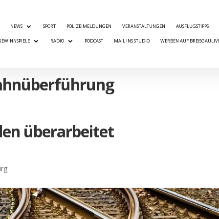
NEWS
SPORT
POLIZEIMELDUNGEN
VERANSTALTUNGEN
AUSFLUGSTIPPS
GEWINNSPIELE
RADIO
PODCAST
MAIL INS STUDIO
WERBEN AUF BREISGAULIV
Bahnüberführung
en überarbeitet
urg