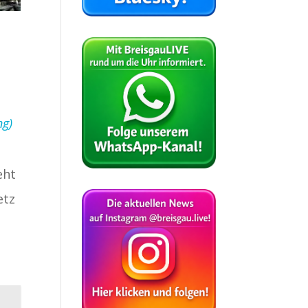
ng)
eht
etz