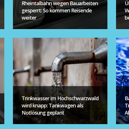
Rheintalbahn wegen Bauarbeiten
Ü
gesperrt: So kommen Reisende
W
weiter
be
Trinkwasser im Hochschwarzwald
B
wird knapp: Tankwagen als
T
Notlösung geplant
A