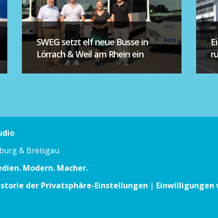
SWEG setzt elf neue Busse in
E
Lörrach & Weil am Rhein ein
r
udio
iburg & Breisgau
edien. Modern. Macher.
istorie der Privatsphäre-Einstellungen
|
Einwilligungen