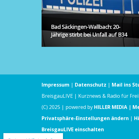
Bad Säckingen-Wallbach: 20-
Jährige stirbt bei Unfall auf B34
Impressum
|
Datenschutz
|
Mail ins St
BreisgauLIVE | Kurznews & Radio für Fre
(C) 2025 | powered by
HILLER MEDIA | M
Privatsphäre-Einstellungen ändern
|
H
BreisgauLIVE einschalten