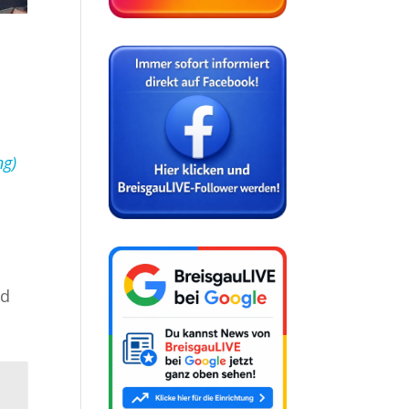
ng)
nd