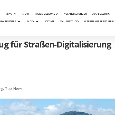
NEWS
SPORT
POLIZEIMELDUNGEN
VERANSTALTUNGEN
AUSFLUGSTIPPS
GEWINNSPIELE
RADIO
PODCAST
MAIL INS STUDIO
WERBEN AUF BREISGAULIV
ug für Straßen-Digitalisierung
rg
,
Top-News