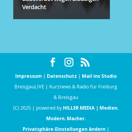
Verdacht
Impressum
|
Datenschutz
|
Mail ins Studio
BreisgauLIVE | Kurznews & Radio für Freiburg
& Breisgau
(C) 2025 | powered by
HILLER MEDIA | Medien.
Modern. Macher.
Privatsphäre-Einstellungen ändern
|