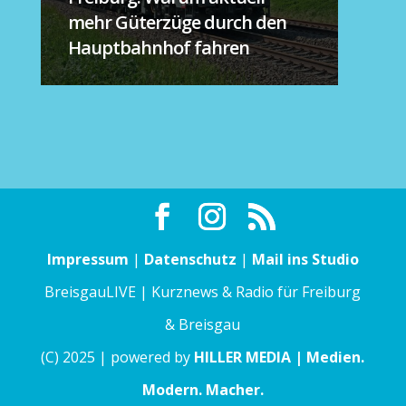
mehr Güterzüge durch den
Hauptbahnhof fahren
Impressum
|
Datenschutz
|
Mail ins Studio
BreisgauLIVE | Kurznews & Radio für Freiburg
& Breisgau
(C) 2025 | powered by
HILLER MEDIA | Medien.
Modern. Macher.