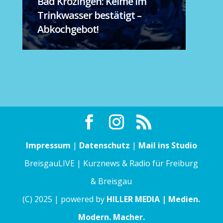
Bad Krozingen: Keime im
Trinkwasser bestätigt –
Abkochgebot!
Impressum
|
Datenschutz
|
Mail ins Studio
BreisgauLIVE | Kurznews & Radio für Freiburg
& Breisgau
(C) 2025 | powered by
HILLER MEDIA | Medien.
Modern. Macher.