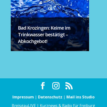
Bad Krozingen: Keime im
Trinkwasser bestätigt –
Abkochgebot!
Impressum
|
Datenschutz
|
Mail ins Studio
BreisgauLIVE | Kurznews & Radio für Freiburg