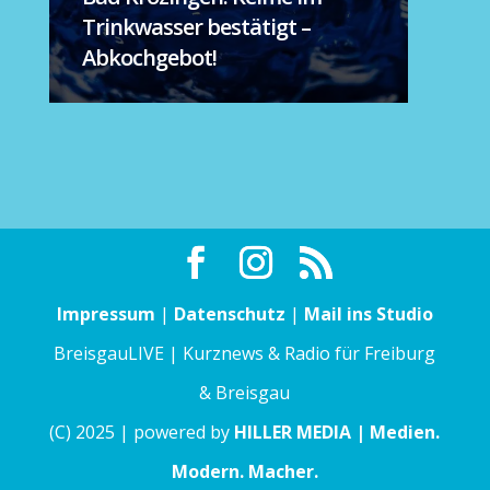
Trinkwasser bestätigt –
Abkochgebot!
Impressum
|
Datenschutz
|
Mail ins Studio
BreisgauLIVE | Kurznews & Radio für Freiburg
& Breisgau
(C) 2025 | powered by
HILLER MEDIA | Medien.
Modern. Macher.