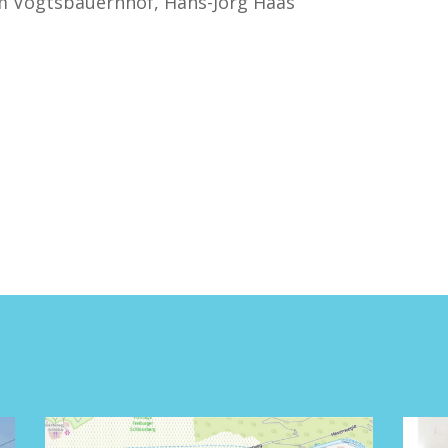
um Vogtsbauernhof, Hans-Jörg Haas