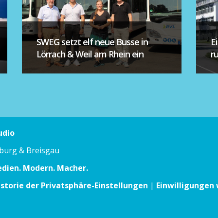
SWEG setzt elf neue Busse in
E
Lörrach & Weil am Rhein ein
r
udio
iburg & Breisgau
edien. Modern. Macher.
istorie der Privatsphäre-Einstellungen
|
Einwilligungen