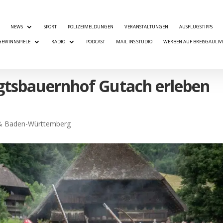
NEWS
SPORT
POLIZEIMELDUNGEN
VERANSTALTUNGEN
AUSFLUGSTIPPS
GEWINNSPIELE
RADIO
PODCAST
MAIL INS STUDIO
WERBEN AUF BREISGAULIV
ogtsbauernhof Gutach erleben
& Baden-Württemberg