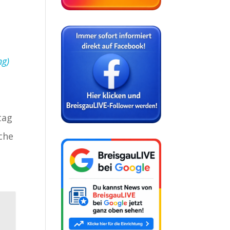
ng)
tag
sche