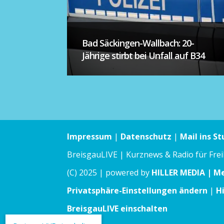
Bad Säckingen-Wallbach: 20-
Jährige stirbt bei Unfall auf B34
Impressum
|
Datenschutz
|
Mail ins St
BreisgauLIVE | Kurznews & Radio für Fre
(C) 2025 | powered by
HILLER MEDIA | M
Privatsphäre-Einstellungen ändern
|
H
BreisgauLIVE einschalten