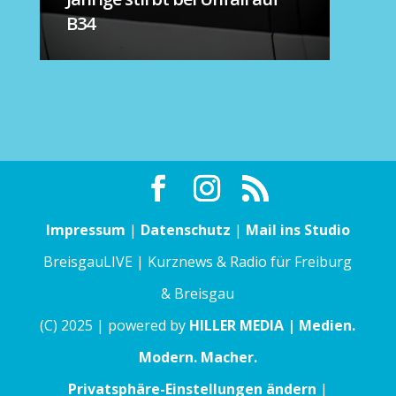
B34
Impressum
|
Datenschutz
|
Mail ins Studio
BreisgauLIVE | Kurznews & Radio für Freiburg
& Breisgau
(C) 2025 | powered by
HILLER MEDIA | Medien.
Modern. Macher.
Privatsphäre-Einstellungen ändern
|