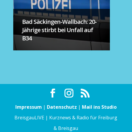
Bad Säckingen-Wallbach: 20-
Jährige stirbt bei Unfall auf
B34
Impressum
|
Datenschutz
|
Mail ins Studio
BreisgauLIVE | Kurznews & Radio für Freiburg
& Breisgau