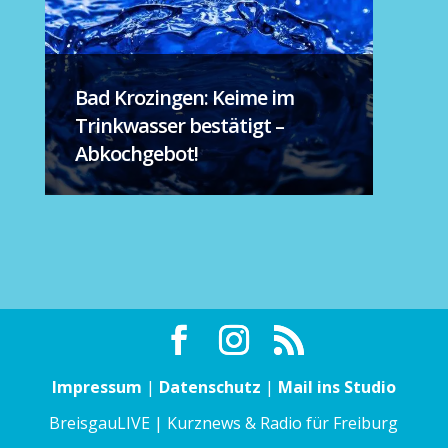
Bad Krozingen: Keime im
Trinkwasser bestätigt –
Abkochgebot!
Impressum
|
Datenschutz
|
Mail ins Studio
BreisgauLIVE | Kurznews & Radio für Freiburg