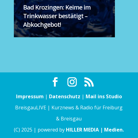
Bad Krozingen: Keime im
Trinkwasser bestätigt –
Abkochgebot!
Impressum
|
Datenschutz
|
Mail ins Studio
BreisgauLIVE | Kurznews & Radio für Freiburg
& Breisgau
(C) 2025 | powered by
HILLER MEDIA | Medien.