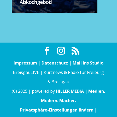
Abkochgebot!
Impressum
|
Datenschutz
|
Mail ins Studio
BreisgauLIVE | Kurznews & Radio für Freiburg
& Breisgau
(C) 2025 | powered by
HILLER MEDIA | Medien.
Modern. Macher.
Privatsphäre-Einstellungen ändern
|