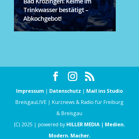
Bad Krozingen: Keime im
Trinkwasser bestätigt –
Abkochgebot!
Impressum
|
Datenschutz
|
Mail ins Studio
BreisgauLIVE | Kurznews & Radio für Freiburg
& Breisgau
(C) 2025 | powered by
HILLER MEDIA | Medien.
Modern. Macher.