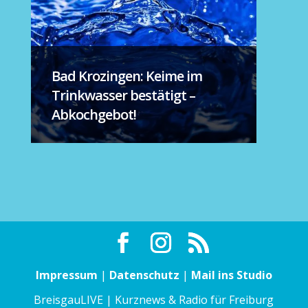
Bad Krozingen: Keime im
Trinkwasser bestätigt –
Abkochgebot!
Impressum
|
Datenschutz
|
Mail ins Studio
BreisgauLIVE | Kurznews & Radio für Freiburg