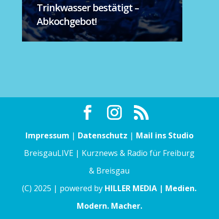
Trinkwasser bestätigt –
Abkochgebot!
Impressum
|
Datenschutz
|
Mail ins Studio
BreisgauLIVE | Kurznews & Radio für Freiburg
& Breisgau
(C) 2025 | powered by
HILLER MEDIA | Medien.
Modern. Macher.