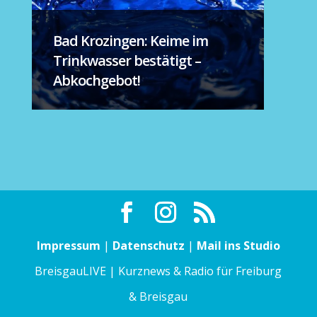
Bad Krozingen: Keime im
Trinkwasser bestätigt –
Abkochgebot!
Impressum
|
Datenschutz
|
Mail ins Studio
BreisgauLIVE | Kurznews & Radio für Freiburg
& Breisgau