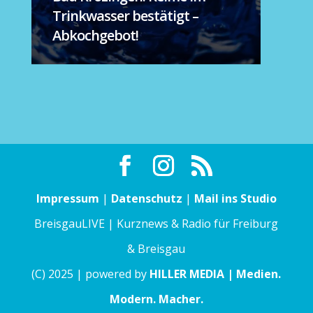
Trinkwasser bestätigt –
Abkochgebot!
Impressum
|
Datenschutz
|
Mail ins Studio
BreisgauLIVE | Kurznews & Radio für Freiburg
& Breisgau
(C) 2025 | powered by
HILLER MEDIA | Medien.
Modern. Macher.