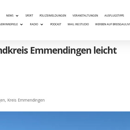
NEWS
SPORT
POLIZEIMELDUNGEN
VERANSTALTUNGEN
AUSFLUGSTIPPS
GEWINNSPIELE
RADIO
PODCAST
MAIL INS STUDIO
WERBEN AUF BREISGAULIV
ndkreis Emmendingen leicht
gen
,
Kreis Emmendingen