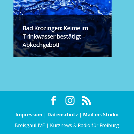
Bad Krozingen: Keime im
Trinkwasser bestätigt –
Abkochgebot!
Impressum
|
Datenschutz
|
Mail ins Studio
BreisgauLIVE | Kurznews & Radio für Freiburg