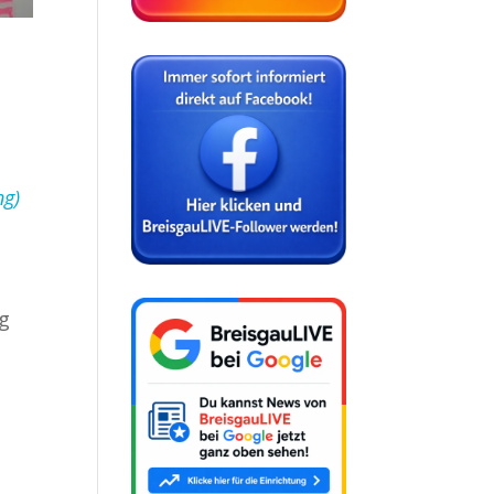
ng)
rg