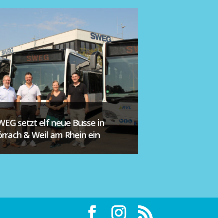
WEG setzt elf neue Busse in
örrach & Weil am Rhein ein