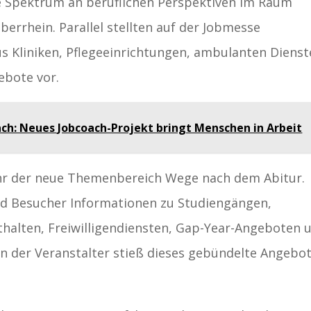
ite Spektrum an beruflichen Perspektiven im Raum
berrhein. Parallel stellten auf der Jobmesse
us Kliniken, Pflegeeinrichtungen, ambulanten Diens
ebote vor.
ach: Neues Jobcoach-Projekt bringt Menschen in Arbeit
ahr der neue Themenbereich Wege nach dem Abitur.
nd Besucher Informationen zu Studiengängen,
thalten, Freiwilligendiensten, Gap-Year-Angeboten 
n der Veranstalter stieß dieses gebündelte Angebo