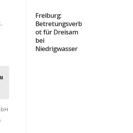
Freiburg:
Betretungsverb
,
ot für Dreisam
bei
Niedrigwasser
au
mbH
n