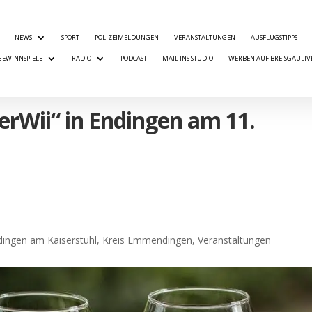
NEWS
SPORT
POLIZEIMELDUNGEN
VERANSTALTUNGEN
AUSFLUGSTIPPS
GEWINNSPIELE
RADIO
PODCAST
MAIL INS STUDIO
WERBEN AUF BREISGAULIV
erWii“ in Endingen am 11.
dingen am Kaiserstuhl
,
Kreis Emmendingen
,
Veranstaltungen