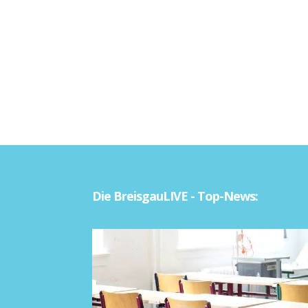
Die BreisgauLIVE - Top-News: