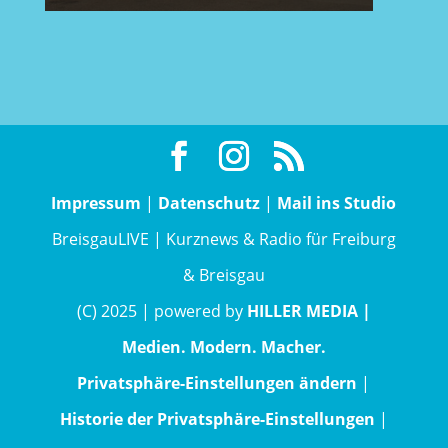
Impressum
|
Datenschutz
|
Mail ins Studio
BreisgauLIVE | Kurznews & Radio für Freiburg
& Breisgau
(C) 2025 | powered by
HILLER MEDIA |
Medien. Modern. Macher.
Privatsphäre-Einstellungen ändern
|
Historie der Privatsphäre-Einstellungen
|