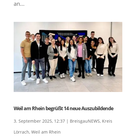
an...
Weil am Rhein begrüßt 14 neue Auszubildende
3. September 2025, 12:37
|
BreisgauNEWS
,
Kreis
Lörrach
,
Weil am Rhein