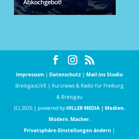
Abkochgebot!
Impressum
|
Datenschutz
|
Mail ins Studio
BreisgauLIVE | Kurznews & Radio für Freiburg
& Breisgau
(C) 2025 | powered by
HILLER MEDIA | Medien.
Modern. Macher.
Privatsphäre-Einstellungen ändern
|