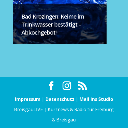
Bad Krozingen: Keime im
Trinkwasser bestätigt –
Abkochgebot!
Impressum
|
Datenschutz
|
Mail ins Studio
BreisgauLIVE | Kurznews & Radio für Freiburg
& Breisgau