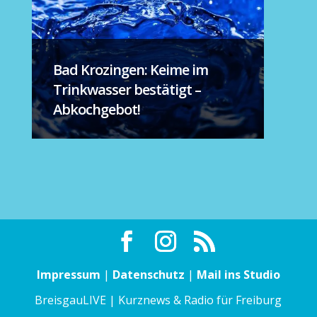
Bad Krozingen: Keime im
Trinkwasser bestätigt –
Abkochgebot!
Impressum
|
Datenschutz
|
Mail ins Studio
BreisgauLIVE | Kurznews & Radio für Freiburg