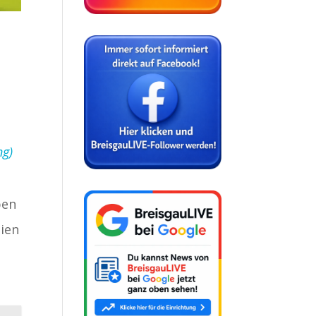
ng)
ben
dien