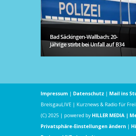
Bad Säckingen-Wallbach: 20-
Jährige stirbt bei Unfall auf B34
Impressum
|
Datenschutz
|
Mail ins St
BreisgauLIVE | Kurznews & Radio für Fre
(C) 2025 | powered by
HILLER MEDIA | M
Privatsphäre-Einstellungen ändern
|
H