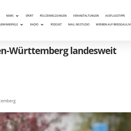
NEWS
SPORT
POLIZEIMELDUNGEN
VERANSTALTUNGEN
AUSFLUGSTIPPS
GEWINNSPIELE
RADIO
PODCAST
MAIL INS STUDIO
WERBEN AUF BREISGAULIV
den-Württemberg landesweit
temberg