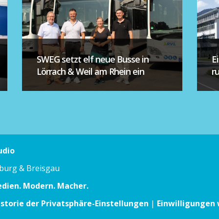
SWEG setzt elf neue Busse in
E
Lörrach & Weil am Rhein ein
r
udio
iburg & Breisgau
edien. Modern. Macher.
istorie der Privatsphäre-Einstellungen
|
Einwilligungen