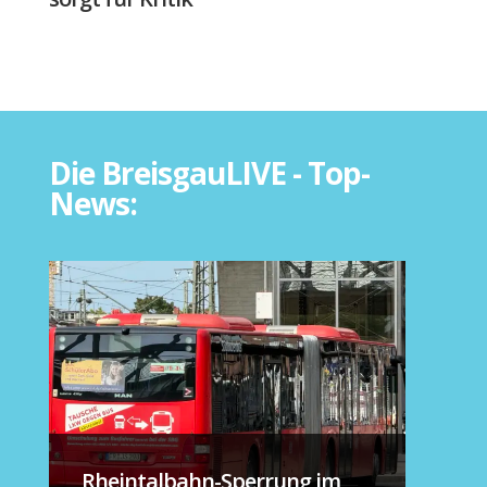
Die BreisgauLIVE - Top-
News:
Rheintalbahn-Sperrung im