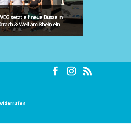
WEG setzt elf neue Busse in
örrach & Weil am Rhein ein
 widerrufen