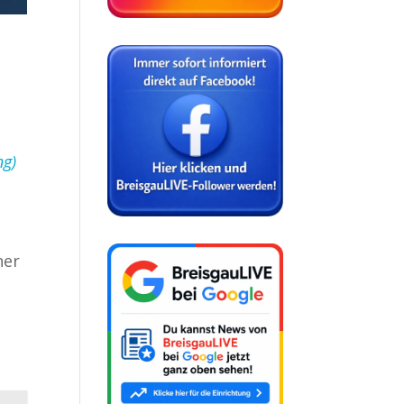
ng)
ner