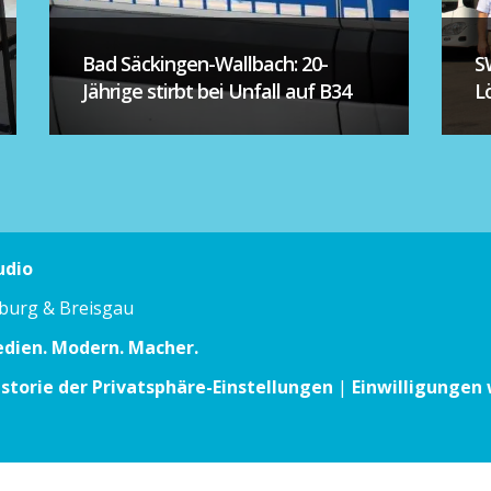
Bad Säckingen-Wallbach: 20-
S
Jährige stirbt bei Unfall auf B34
L
udio
iburg & Breisgau
edien. Modern. Macher.
istorie der Privatsphäre-Einstellungen
|
Einwilligungen