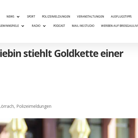
NEWS
SPORT
POLIZEIMELDUNGEN
VERANSTALTUNGEN
AUSFLUGSTIPPS
GEWINNSPIELE
RADIO
PODCAST
MAIL INS STUDIO
WERBEN AUF BREISGAULIV
iebin stiehlt Goldkette einer
Lörrach
,
Polizeimeldungen