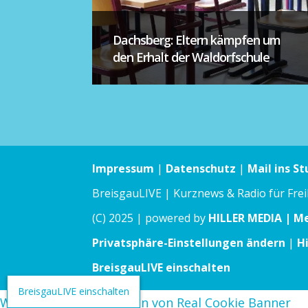
Dachsberg: Eltern kämpfen um
den Erhalt der Waldorfschule
Impressum
|
Datenschutz
|
Mail ins St
BreisgauLIVE | Kurznews & Radio für Fre
(C) 2025 | powered by
HILLER MEDIA | M
Privatsphäre-Einstellungen ändern
|
H
BreisgauLIVE einschalten
BreisgauLIVE einschalten
WordPress Cookie Plugin von Real Cookie Banner