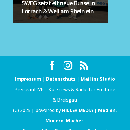
SWEG setzt elf neue Busse in
Lörrach & Weil am Rhein ein
Impressum
|
Datenschutz
|
Mail ins Studio
BreisgauLIVE | Kurznews & Radio für Freiburg
& Breisgau
(C) 2025 | powered by
HILLER MEDIA | Medien.
Modern. Macher.