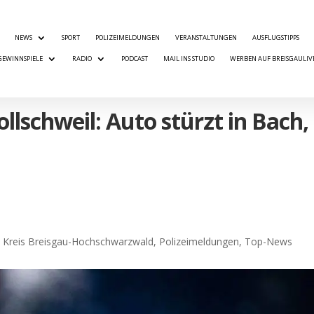
NEWS
SPORT
POLIZEIMELDUNGEN
VERANSTALTUNGEN
AUSFLUGSTIPPS
GEWINNSPIELE
RADIO
PODCAST
MAIL INS STUDIO
WERBEN AUF BREISGAULIV
ollschweil: Auto stürzt in Bach,
,
Kreis Breisgau-Hochschwarzwald
,
Polizeimeldungen
,
Top-News