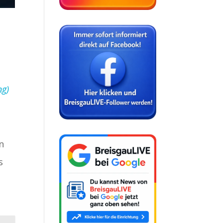
ng)
n
s
o