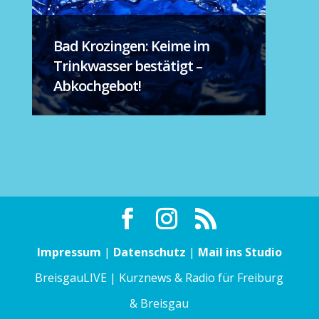
Bad Krozingen: Keime im
Trinkwasser bestätigt –
Abkochgebot!
Impressum
|
Datenschutz
|
Mail ins Studio
BreisgauLIVE | Kurznews & Radio für Freiburg
& Breisgau