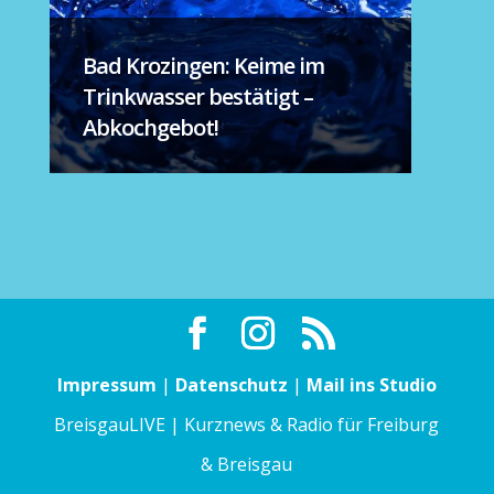
Bad Krozingen: Keime im
Trinkwasser bestätigt –
Abkochgebot!
Impressum
|
Datenschutz
|
Mail ins Studio
BreisgauLIVE | Kurznews & Radio für Freiburg
& Breisgau