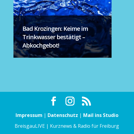
Bad Krozingen: Keime im
Trinkwasser bestätigt –
Abkochgebot!
Impressum
|
Datenschutz
|
Mail ins Studio
BreisgauLIVE | Kurznews & Radio für Freiburg