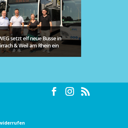
WEG setzt elf neue Busse in
örrach & Weil am Rhein ein
 widerrufen