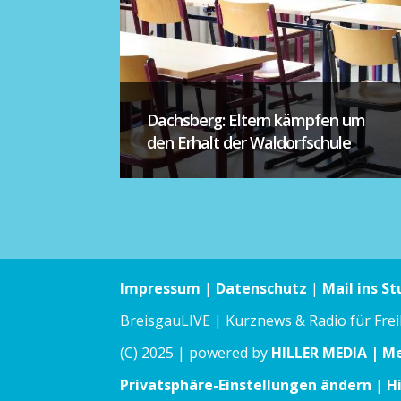
Dachsberg: Eltern kämpfen um
den Erhalt der Waldorfschule
Impressum
|
Datenschutz
|
Mail ins St
BreisgauLIVE | Kurznews & Radio für Fre
(C) 2025 | powered by
HILLER MEDIA | M
Privatsphäre-Einstellungen ändern
|
H