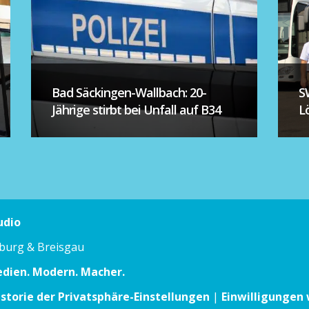
Bad Säckingen-Wallbach: 20-
S
Jährige stirbt bei Unfall auf B34
L
udio
iburg & Breisgau
edien. Modern. Macher.
istorie der Privatsphäre-Einstellungen
|
Einwilligungen