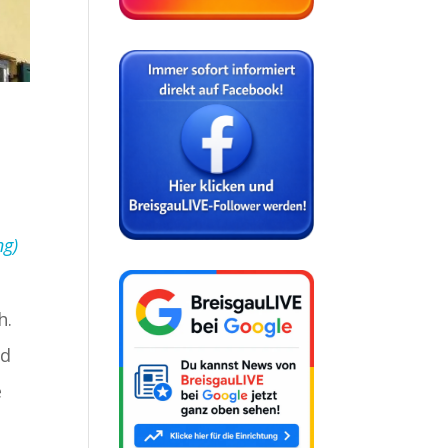
ng)
h.
nd
e