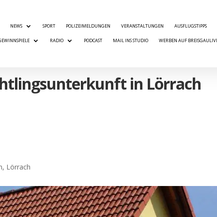
NEWS
SPORT
POLIZEIMELDUNGEN
VERANSTALTUNGEN
AUSFLUGSTIPPS
GEWINNSPIELE
RADIO
PODCAST
MAIL INS STUDIO
WERBEN AUF BREISGAULIV
chtlingsunterkunft in Lörrach
h
,
Lörrach