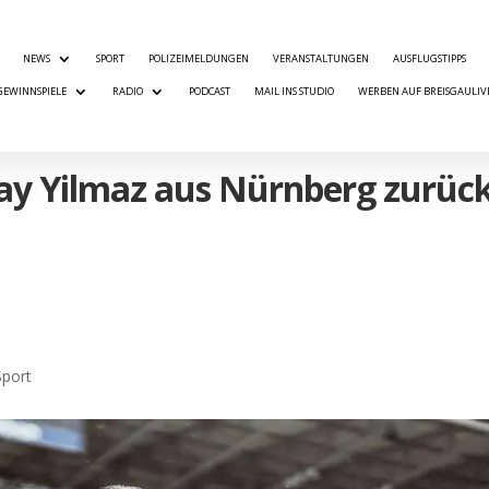
NEWS
SPORT
POLIZEIMELDUNGEN
VERANSTALTUNGEN
AUSFLUGSTIPPS
GEWINNSPIELE
RADIO
PODCAST
MAIL INS STUDIO
WERBEN AUF BREISGAULIV
kay Yilmaz aus Nürnberg zurück
Sport