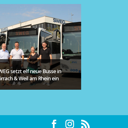
WEG setzt elf neue Busse in
örrach & Weil am Rhein ein