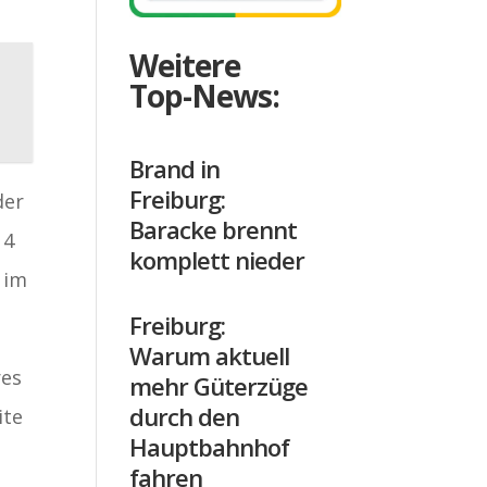
Weitere
Top-News:
Brand in
Freiburg:
der
Baracke brennt
14
komplett nieder
 im
Freiburg:
Warum aktuell
res
mehr Güterzüge
durch den
ite
Hauptbahnhof
fahren