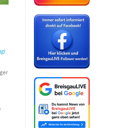
ng)
iger
h