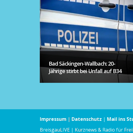
Bad Säckingen-Wallbach: 20-
Jährige stirbt bei Unfall auf B34
Impressum
|
Datenschutz
|
Mail ins St
BreisgauLIVE | Kurznews & Radio für Fre