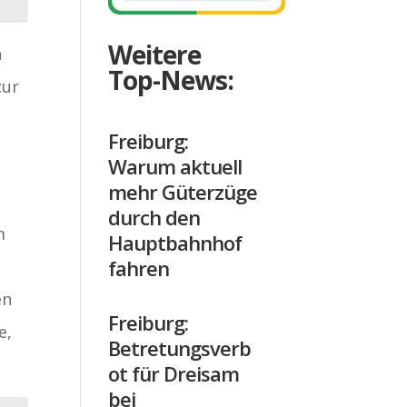
Weitere
n
Top-News:
zur
Freiburg:
Warum aktuell
mehr Güterzüge
durch den
m
Hauptbahnhof
fahren
en
Freiburg:
e,
Betretungsverb
ot für Dreisam
bei