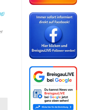
ng)
er