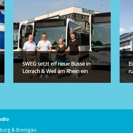
SWEG setzt elf neue Busse in
E
Lörrach & Weil am Rhein ein
r
udio
iburg & Breisgau