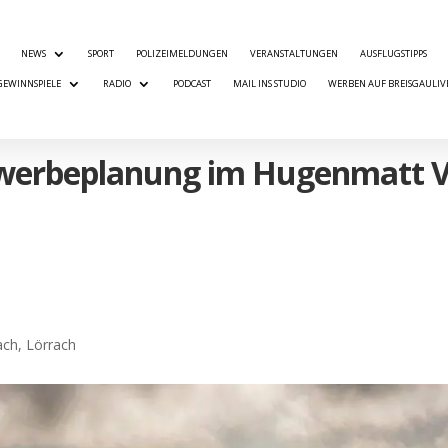
NEWS
SPORT
POLIZEIMELDUNGEN
VERANSTALTUNGEN
AUSFLUGSTIPPS
GEWINNSPIELE
RADIO
PODCAST
MAIL INS STUDIO
WERBEN AUF BREISGAULIV
ewerbeplanung im Hugenmatt 
ach
,
Lörrach