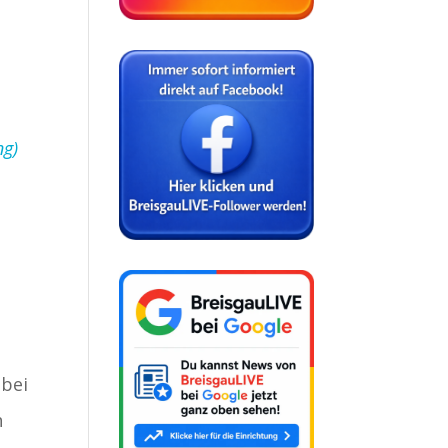
ng)
 bei
h