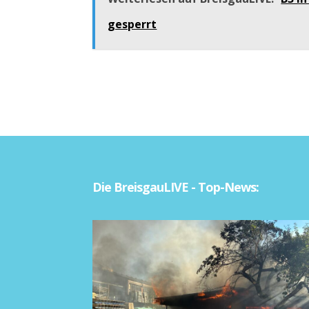
gesperrt
Die BreisgauLIVE - Top-News: