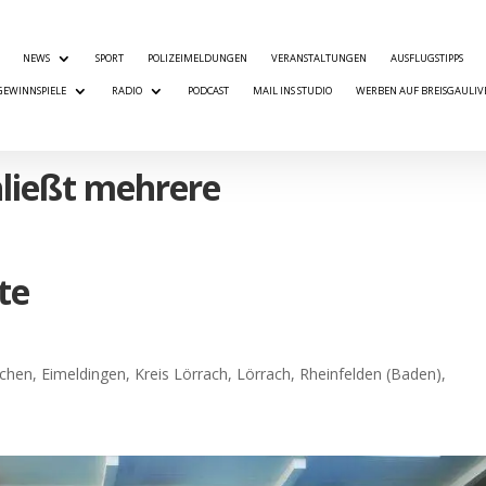
NEWS
SPORT
POLIZEIMELDUNGEN
VERANSTALTUNGEN
AUSFLUGSTIPPS
GEWINNSPIELE
RADIO
PODCAST
MAIL INS STUDIO
WERBEN AUF BREISGAULIV
hließt mehrere
te
rchen
,
Eimeldingen
,
Kreis Lörrach
,
Lörrach
,
Rheinfelden (Baden)
,