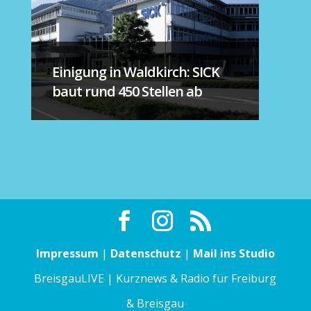
Einigung in Waldkirch: SICK
baut rund 450 Stellen ab
Impressum
|
Datenschutz
|
Mail ins Studio
BreisgauLIVE | Kurznews & Radio für Freiburg
& Breisgau