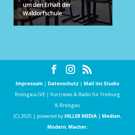
um den Erhalt der
Waldorfschule
Impressum
|
Datenschutz
|
Mail ins Studio
BreisgauLIVE | Kurznews & Radio für Freiburg
& Breisgau
(C) 2025 | powered by
HILLER MEDIA | Medien.
Modern. Macher.