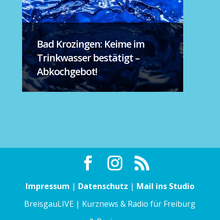
Bad Krozingen: Keime im
Trinkwasser bestätigt –
Abkochgebot!
Impressum
|
Datenschutz
|
Mail ins Studio
BreisgauLIVE | Kurznews & Radio für Freiburg