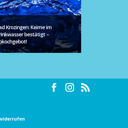
ad Krozingen: Keime im
rinkwasser bestätigt –
bkochgebot!
 widerrufen