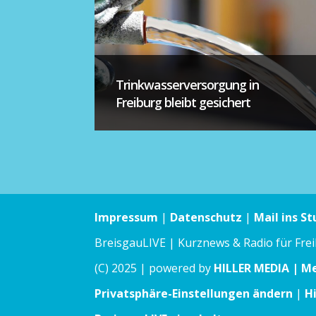
Trinkwasserversorgung in
Freiburg bleibt gesichert
Impressum
|
Datenschutz
|
Mail ins St
BreisgauLIVE | Kurznews & Radio für Fre
(C) 2025 | powered by
HILLER MEDIA | M
Privatsphäre-Einstellungen ändern
|
H