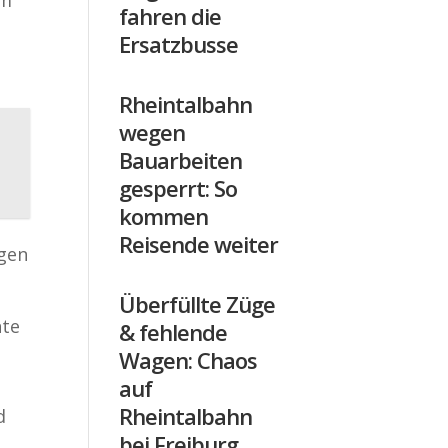
fahren die
Ersatzbusse
Rheintalbahn
wegen
Bauarbeiten
gesperrt: So
kommen
Reisende weiter
egen
Überfüllte Züge
nte
& fehlende
Wagen: Chaos
auf
Rheintalbahn
d
bei Freiburg