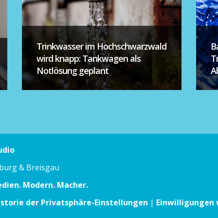
Trinkwasser im Hochschwarzwald
B
wird knapp: Tankwagen als
T
Notlösung geplant
A
udio
iburg & Breisgau
edien. Modern. Macher.
istorie der Privatsphäre-Einstellungen
|
Einwilligungen