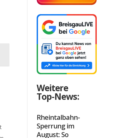
Weitere
Top-News:
Rheintalbahn-
Sperrung im
t
August: So
um