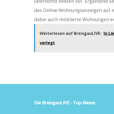
überhöhte Mieten vor. Ergänzend set
das Online-Wohnungsanzeigen auf m
dabei auch möblierte Wohnungen er
Weiterlesen auf BreisgauLIVE:
In L
verlegt
Die BreisgauLIVE - Top-News: