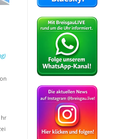
ng)
von
Uhr
zei