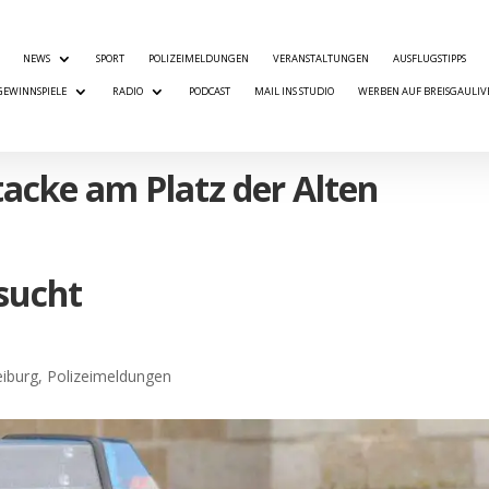
NEWS
SPORT
POLIZEIMELDUNGEN
VERANSTALTUNGEN
AUSFLUGSTIPPS
GEWINNSPIELE
RADIO
PODCAST
MAIL INS STUDIO
WERBEN AUF BREISGAULIV
tacke am Platz der Alten
sucht
eiburg
,
Polizeimeldungen