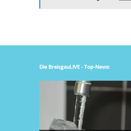
Die BreisgauLIVE - Top-News: