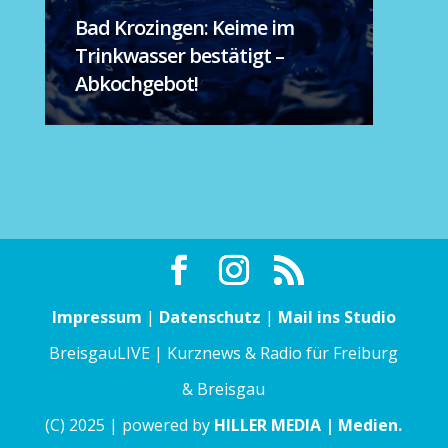
Bad Krozingen: Keime im
Trinkwasser bestätigt –
Abkochgebot!
Impressum
|
Datenschutz
|
Mail ins Studio
BreisgauLIVE | Kurznews & Radio für Freiburg
& Breisgau
(C) 2025 | powered by
HILLER MEDIA | Medien.