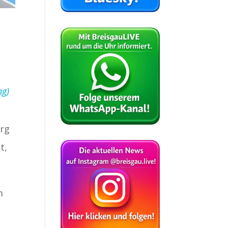
ng)
urg
t,
m