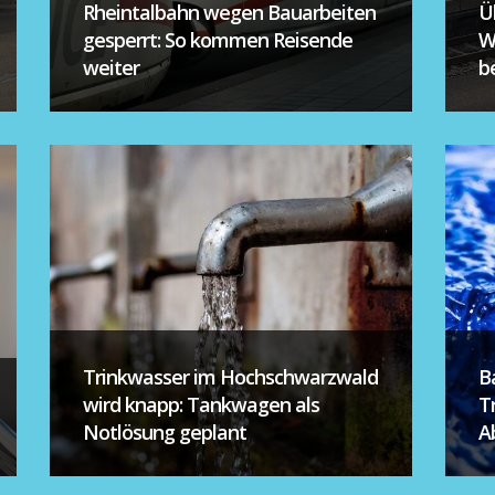
Rheintalbahn wegen Bauarbeiten
Ü
gesperrt: So kommen Reisende
W
weiter
be
Trinkwasser im Hochschwarzwald
B
wird knapp: Tankwagen als
T
Notlösung geplant
A