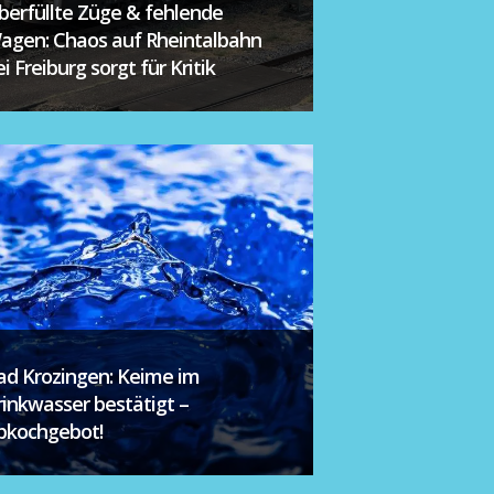
berfüllte Züge & fehlende
agen: Chaos auf Rheintalbahn
i Freiburg sorgt für Kritik
ad Krozingen: Keime im
rinkwasser bestätigt –
bkochgebot!