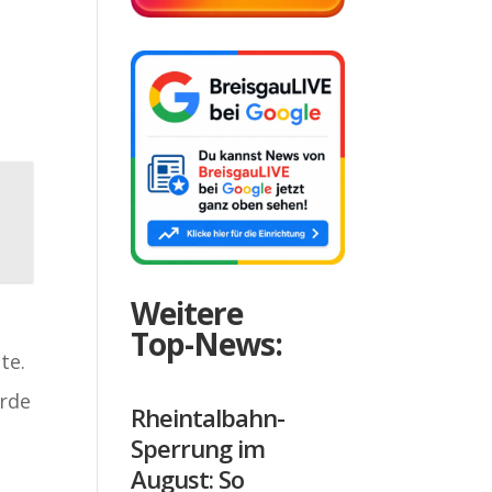
Weitere
Top-News:
te.
urde
Rheintalbahn-
Sperrung im
August: So