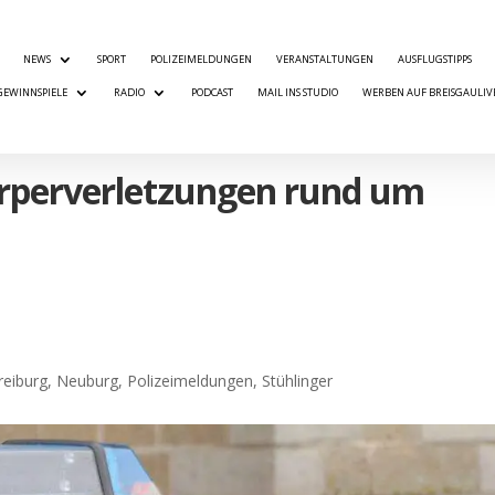
NEWS
SPORT
POLIZEIMELDUNGEN
VERANSTALTUNGEN
AUSFLUGSTIPPS
GEWINNSPIELE
RADIO
PODCAST
MAIL INS STUDIO
WERBEN AUF BREISGAULIV
örperverletzungen rund um
reiburg
,
Neuburg
,
Polizeimeldungen
,
Stühlinger