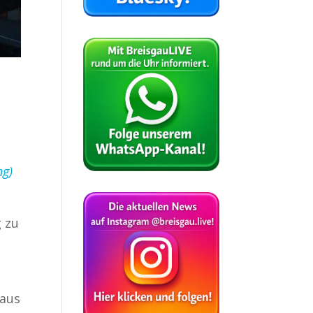
ng)
 zu
haus