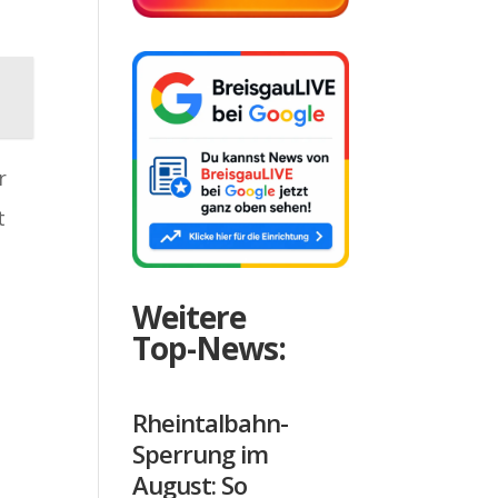
r
t
Weitere
Top-News:
Rheintalbahn-
Sperrung im
August: So