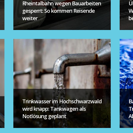
Rheintalbahn wegen Bauarbeiten
Ü
gesperrt: So kommen Reisende
W
weiter
be
Trinkwasser im Hochschwarzwald
B
wird knapp: Tankwagen als
T
Notlösung geplant
A