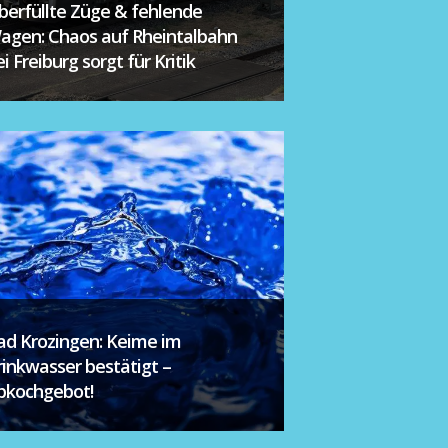
berfüllte Züge & fehlende
agen: Chaos auf Rheintalbahn
i Freiburg sorgt für Kritik
ad Krozingen: Keime im
rinkwasser bestätigt –
bkochgebot!