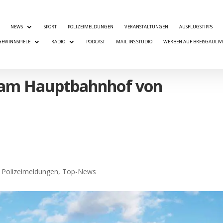
NEWS
SPORT
POLIZEIMELDUNGEN
VERANSTALTUNGEN
AUSFLUGSTIPPS
GEWINNSPIELE
RADIO
PODCAST
MAIL INS STUDIO
WERBEN AUF BREISGAULIV
 am Hauptbahnhof von
,
Polizeimeldungen
,
Top-News